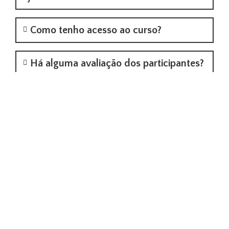
Como tenho acesso ao curso?
Há alguma avaliação dos participantes?
As formações têm certificado de
conclusão/participação?
Tenho de fazer o pagamento no ato da
inscrição?
Tenho uma questão. Onde a posso
colocar?