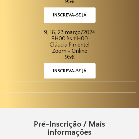
95€
INSCREVA-SE JÁ
9, 16, 23 março/2024
9H00 às 11H00
Cláudia Pimentel
Zoom - Online
95€
INSCREVA-SE JÁ
Pré-Inscrição / Mais
informações