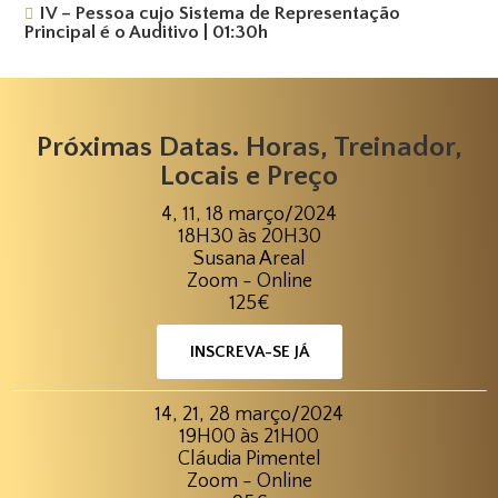
IV – Pessoa cujo Sistema de Representação
Principal é o Auditivo | 01:30h
Próximas Datas. Horas, Treinador,
Locais e Preço
4, 11, 18 março/2024
18H30 às 20H30
Susana Areal
Zoom - Online
125€
INSCREVA-SE JÁ
14, 21, 28 março/2024
19H00 às 21H00
Cláudia Pimentel
Zoom - Online