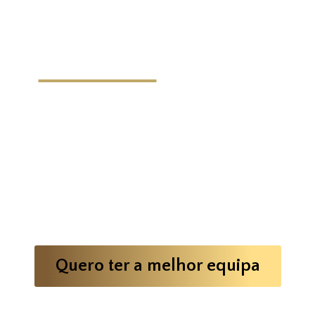
Sabe como aumentar a
influência
junto dos
profissionais de saúde?
Faça a sua equipa dominar a estratégia de
persuasão, manter relações de confiança,
aprender a agir com cada cliente e a superar os
resultados. Quer ter a melhor equipa da indústria
farmacêutica?
Quero ter a melhor equipa